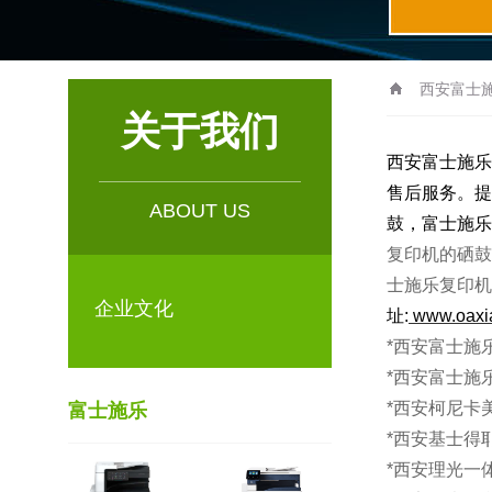
西安富士施
关于我们
士施乐维修|富
西安
富士施乐
售后服务。提
机|西安基士得
ABOUT US
鼓，
富士施乐
复印机的硒鼓
士施乐复印机
企业文化
址:
www.
oaxi
*西安富士施
*西安富士施
*西安柯尼卡
富士施乐
*西安基士得
*西安理光一