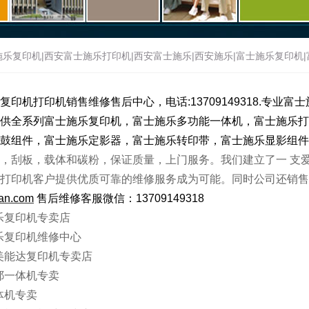
乐复印机|西安富士施乐打印机|西安富士施乐|西安施乐|富士施乐复印机|富士
士施乐官网|西安理光复印机|西安理光一体机|西安理光|西安理光复印机维
复印机
打印机
销售维修
售后
中心，
电话:13709149318.
专业富士
供全系列
富士施乐
复印机
，
富士施乐
多功能一体机
，
富士施乐
打
耶一体机|西安基士得耶复印机维修
>
关于我们
鼓组件，
富士施乐
定影器，
富士施乐
转印带，
富士施乐
显影组件
，刮板，载体和碳粉，保证质量，上门服务。我们建立了一 支
打印机客户提供优质可靠的维修服务成为可能。同时公司还销售
an
.com
售后维修客服微信：13709149318
乐复印机专卖店
乐复印机维修中心
美能达复印机专卖店
耶一体机专卖
体机专卖